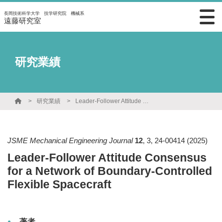
長岡技術科学大学 技学研究院 機械系
遠藤研究室
研究業績
研究業績
Leader-Follower Attitude Consensus for a Network of Boundary-Controlled Flexible Spacecraft
JSME Mechanical Engineering Journal
12
,
3
,
24-00414
(2025)
Leader-Follower Attitude Consensus
for a Network of Boundary-Controlled
Flexible Spacecraft
著者